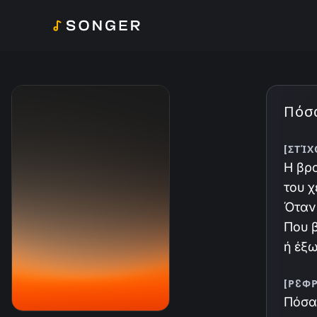
Πόσα
[ΣΤΊΧ
Η βρο
του χ
Όταν
Που β
ή έξω
[ΡΕΦ
Πόσα