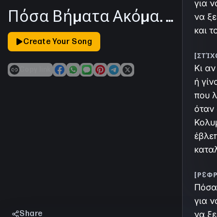
για ν
Πόσα Βήματα Ακόμα. Ν.Στυλιανού
να ξ
και τ
Create Your Song
[ΣΤΊΧ
Κι αν
copy link
share_on_facebook
share_on_whatsapp
share_on_imessage
share_on_pinterest
share_on_telegram
share_on_x
ή γίν
που λ
όταν 
Κολυ
έβλεπ
καταλ
[ΡΕΦ
Πόσα
για ν
Share
να ξ