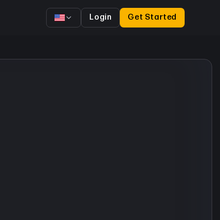
Login
Get Started